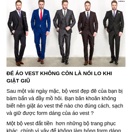
ĐỐI TÁC
GIẶT HẤP ĐẦM
TIN TỨC
HẤP ÁO DA, ÁO KHOÁC
LIÊN HỆ
HẤP ÁO CƯỚI
HẤP ÁO DÀI
HẤP TÚI XÁCH
ĐỂ ÁO VEST KHÔNG CÒN LÀ NỔI LO KHI
GIẶT GIŨ
HẤP GIÀY DÉP
Sau một vài ngày mặc, bộ vest đẹp đẽ của bạn bị
REPAINT ĐẾ GIÀY
bám bẩn và đầy mồ hôi. Bạn băn khoăn không
biết nên giặt áo vest thế nào cho đúng cách, sạch
ỦI ĐỒ CAO CẤP
và giữ được form dáng của áo vest ?
Một bộ vest đắt tiền hơn những bộ trang phục
khác, chính vì vậy để không làm hỏng form dáng