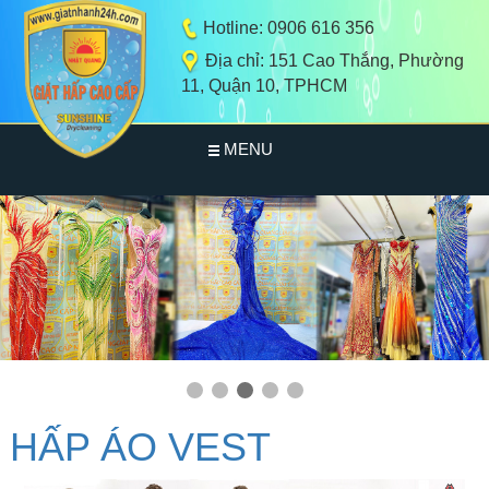
Hotline: 0906 616 356
Địa chỉ: 151 Cao Thắng, Phường
11, Quận 10, TPHCM
MENU
TRANG CHỦ
GIỚI THIỆU
DỊCH VỤ
HẤP QUẦN ÁO HÀNG HIỆU
BẢNG GIÁ
HẤP ÁO VEST
HẤP ÁO VEST