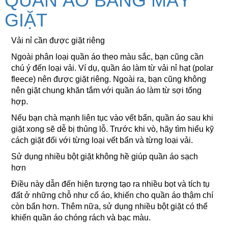
QUẦN ÁO BẰNG MÁY
ĐỐI TÁC
GIẶT
GIẶT HẤP ĐẦM
TIN TỨC
Vải nỉ cần được giặt riêng
HẤP ÁO DA, ÁO KHOÁC
Ngoài phân loại quần áo theo màu sắc, bạn cũng cần
LIÊN HỆ
HẤP ÁO CƯỚI
chú ý đến loại vải. Ví dụ, quần áo làm từ vải nỉ hạt (polar
fleece) nên được giặt riêng. Ngoài ra, bạn cũng không
nên giặt chung khăn tắm với quần áo làm từ sợi tổng
HẤP ÁO DÀI
hợp.
HẤP TÚI XÁCH
Nếu bạn chà mạnh liên tục vào vết bẩn, quần áo sau khi
giặt xong sẽ dễ bị thủng lỗ. Trước khi vò, hãy tìm hiểu kỹ
cách giặt đối với từng loại vết bẩn và từng loại vải.
HẤP GIÀY DÉP
Sử dụng nhiều bột giặt không hề giúp quần áo sạch
hơn
REPAINT ĐẾ GIÀY
Điều này dẫn đến hiện tượng tạo ra nhiều bọt và tích tụ
ỦI ĐỒ CAO CẤP
đất ở những chỗ như cổ áo, khiến cho quần áo thậm chí
còn bẩn hơn. Thêm nữa, sử dụng nhiều bột giặt có thể
khiến quần áo chóng rách và bạc màu.