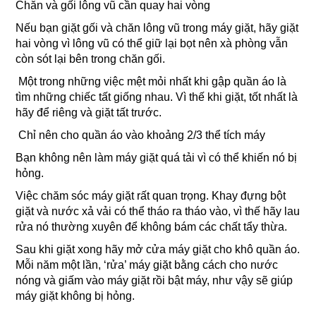
Chăn và gối lông vũ cần quay hai vòng
Nếu bạn giặt gối và chăn lông vũ trong máy giặt, hãy giặt
hai vòng vì lông vũ có thể giữ lại bọt nên xà phòng vẫn
còn sót lại bên trong chăn gối.
Một trong những việc mệt mỏi nhất khi gập quần áo là
tìm những chiếc tất giống nhau. Vì thế khi giặt, tốt nhất là
hãy để riêng và giặt tất trước.
Chỉ nên cho quần áo vào khoảng 2/3 thể tích máy
Bạn không nên làm máy giặt quá tải vì có thể khiến nó bị
hỏng.
Việc chăm sóc máy giặt rất quan trọng. Khay đựng bột
giặt và nước xả vải có thể tháo ra tháo vào, vì thế hãy lau
rửa nó thường xuyên để không bám các chất tẩy thừa.
Sau khi giặt xong hãy mở cửa máy giặt cho khô quần áo.
Mỗi năm một lần, ‘rửa’ máy giặt bằng cách cho nước
nóng và giấm vào máy giặt rồi bật máy, như vậy sẽ giúp
máy giặt không bị hỏng.