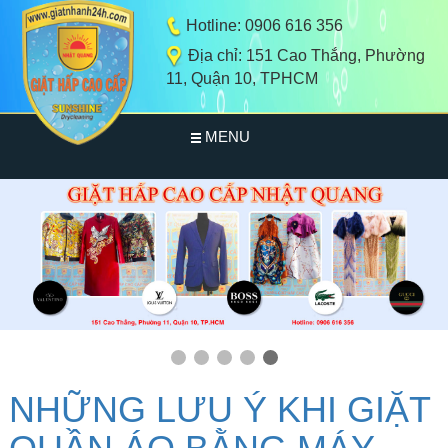
Hotline: 0906 616 356
Địa chỉ: 151 Cao Thắng, Phường
11, Quận 10, TPHCM
MENU
TRANG CHỦ
GIỚI THIỆU
DỊCH VỤ
HẤP QUẦN ÁO HÀNG HIỆU
BẢNG GIÁ
NHỮNG LƯU Ý KHI GIẶT
HẤP ÁO VEST