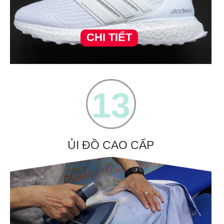
CHI TIẾT
13
ỦI ĐỒ CAO CẤP