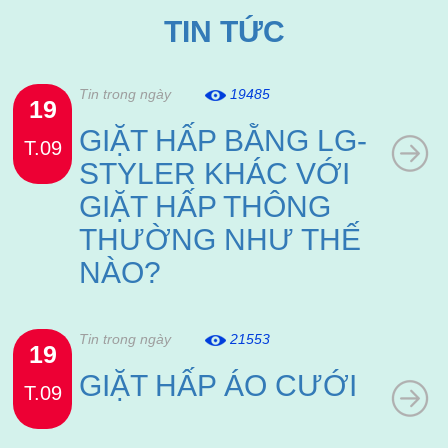
TIN TỨC
Tin trong ngày
19485
19
GIẶT HẤP BẰNG LG-
T.09
STYLER KHÁC VỚI
GIẶT HẤP THÔNG
THƯỜNG NHƯ THẾ
NÀO?
Tin trong ngày
21553
19
GIẶT HẤP ÁO CƯỚI
T.09