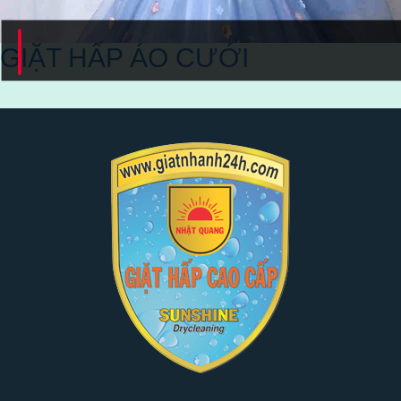
GIẶT HẤP ÁO CƯỚI