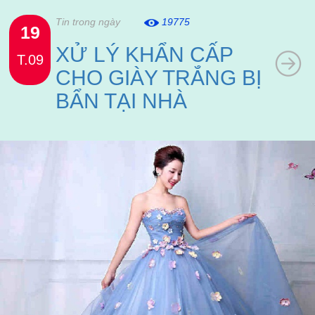
Tin trong ngày
19775
19
XỬ LÝ KHẨN CẤP
T.09
CHO GIÀY TRẮNG BỊ
BẨN TẠI NHÀ